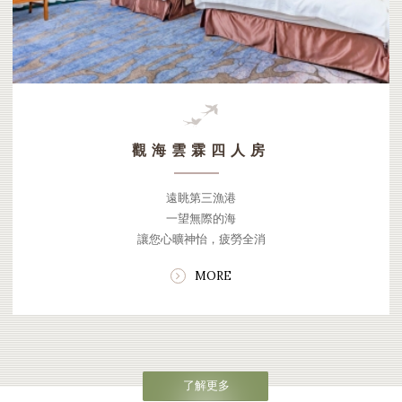
觀海雲霖四人房
遠眺第三漁港
一望無際的海
讓您心曠神怡，疲勞全消
MORE
了解更多