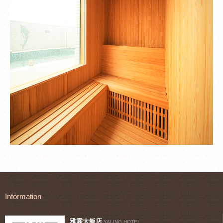
Information
雅霖大飯店
YALING HOTEL